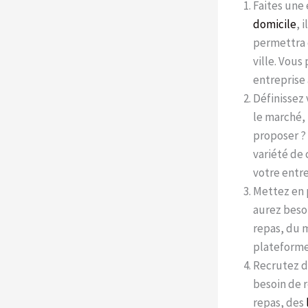
Faites une 
domicile
, 
permettra 
ville. Vous
entreprise 
Définissez 
le marché, 
proposer ? 
variété de 
votre entre
Mettez en p
aurez besoi
repas, du m
plateforme 
Recrutez d
besoin de r
repas, des