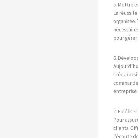
5. Mettre e
La réussite
organisée. 
nécessaires
pour gérer 
6. Dévelop
Aujourd’hui
Créez un si
commandes 
entreprise 
7. Fidéliser
Pour assure
clients. Of
l’écoute de