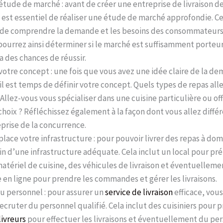
étude de marché : avant de créer une entreprise de livraison d
il est essentiel de réaliser une étude de marché approfondie. C
de comprendre la demande et les besoins des consommateurs
 pourrez ainsi déterminer si le marché est suffisamment porteur 
a des chances de réussir.
votre concept : une fois que vous avez une idée claire de la d
il est temps de définir votre concept. Quels types de repas all
Allez-vous vous spécialiser dans une cuisine particulière ou off
choix ? Réfléchissez également à la façon dont vous allez diffé
prise de la concurrence.
lace votre infrastructure : pour pouvoir livrer des repas à dom
n d’une infrastructure adéquate. Cela inclut un local pour pré
atériel de cuisine, des véhicules de livraison et éventuellem
en ligne pour prendre les commandes et gérer les livraisons.
u personnel : pour assurer un
service de livraison
efficace, vou
ecruter du personnel qualifié. Cela inclut des cuisiniers pour p
livreurs
pour effectuer les livraisons et éventuellement du pe