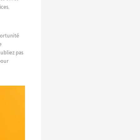
ices.
portunité
e
oubliez pas
pour