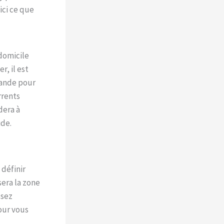
ici ce que
 domicile
r, il est
mande pour
rrents
dera à
ide.
définir
sera la zone
ssez
our vous