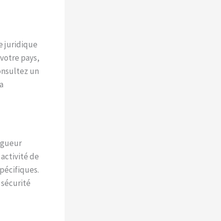
e juridique
 votre pays,
Consultez un
a
igueur
 activité de
pécifiques.
 sécurité