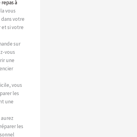
e
repas à
ela vous
 dans votre
et si votre
emande sur
ez-vous
rir une
rencier
icile, vous
parer les
ent une
s aurez
réparer les
rsonnel