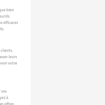
ique bien
outils
s efficaces
is.
 clients.
asser leurs
voir votre
r vos
oyez à
es offres