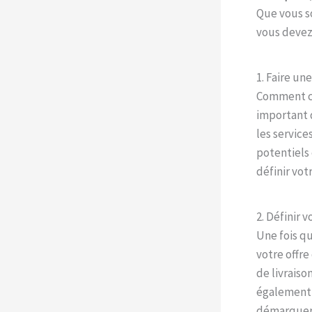
Que vous so
vous devez 
1. Faire un
Comment c
important 
les service
potentiels 
définir vot
2. Définir v
Une fois q
votre offre
de livraiso
également 
démarquer 