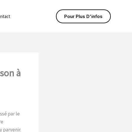
ntact
Pour Plus D'infos
ison à
ssé par le
re
y parvenir.