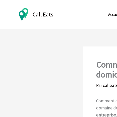
Aller
au
Call Eats
Accue
contenu
Comme
domic
Par
calleat
Comment cr
domaine de
entreprise