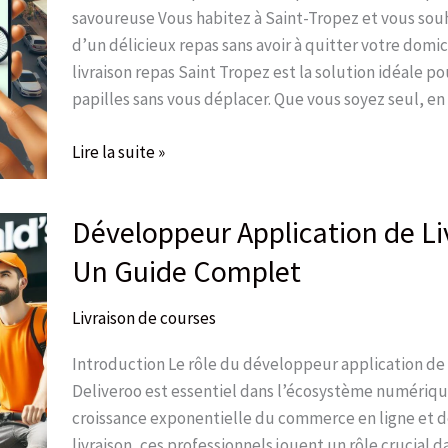
Tropez
savoureuse Vous habitez à Saint-Tropez et vous souh
d’un délicieux repas sans avoir à quitter votre domic
livraison repas Saint Tropez est la solution idéale pou
papilles sans vous déplacer. Que vous soyez seul, en
Lire la suite »
Développeur Application de Liv
Développeur
Application
Un Guide Complet
de
Livraison
Livraison de courses
:
Un
Introduction Le rôle du développeur application de 
Guide
Deliveroo est essentiel dans l’écosystème numérique
Complet
croissance exponentielle du commerce en ligne et d
livraison, ces professionnels jouent un rôle crucial d