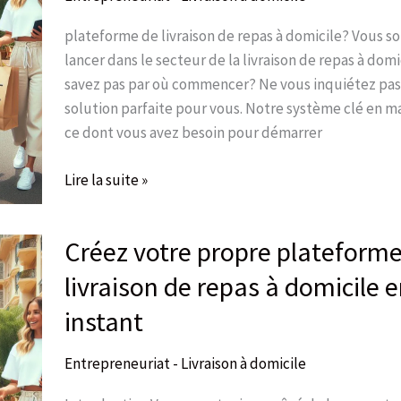
de
repas
plateforme de livraison de repas à domicile? Vous s
à
lancer dans le secteur de la livraison de repas à dom
domicile
savez pas par où commencer? Ne vous inquiétez pas,
solution parfaite pour vous. Notre système clé en ma
ce dont vous avez besoin pour démarrer
Lire la suite »
Créez votre propre plateform
Créez
votre
livraison de repas à domicile 
propre
instant
plateforme
de
Entrepreneuriat - Livraison à domicile
livraison
de