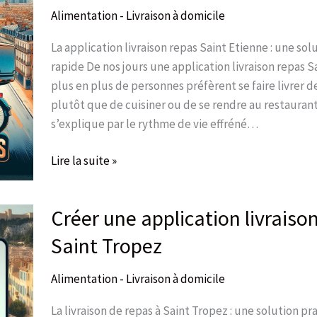
repas
Alimentation - Livraison à domicile
Saint
Etienne
La application livraison repas Saint Etienne : une sol
rapide De nos jours une application livraison repas S
plus en plus de personnes préfèrent se faire livrer d
plutôt que de cuisiner ou de se rendre au restauran
s’explique par le rythme de vie effréné…
Lire la suite »
Créer une application livraiso
Créer
une
Saint Tropez
application
livraison
Alimentation - Livraison à domicile
repas
Saint
La livraison de repas à Saint Tropez : une solution pr