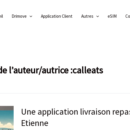
il
Drimove
Application Client
Autres
eSIM
Co
 l’auteur/autrice :calleats
Une application livraison repa
Une
application
Etienne
livraison