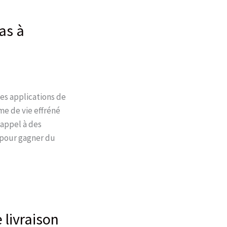
as à
les applications de
hme de vie effréné
 appel à des
t pour gagner du
livraison