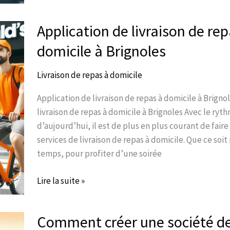
Application de livraison de rep
Application
de
domicile à Brignoles
livraison
de
Livraison de repas à domicile
repas
à
Application de livraison de repas à domicile à Brigno
domicile
livraison de repas à domicile à Brignoles Avec le ryt
à
d’aujourd’hui, il est de plus en plus courant de faire
Brignoles
services de livraison de repas à domicile. Que ce soi
temps, pour profiter d’une soirée
Lire la suite »
Comment créer une société de 
Comment