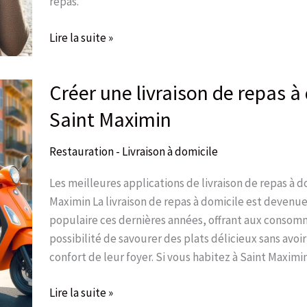
repas.
Lire la suite »
Créer une livraison de repas à
Créer
une
Saint Maximin
livraison
de
Restauration - Livraison à domicile
repas
à
Les meilleures applications de livraison de repas à d
domicile
Maximin La livraison de repas à domicile est devenue
à
populaire ces dernières années, offrant aux consom
Saint
possibilité de savourer des plats délicieux sans avoir
Maximin
confort de leur foyer. Si vous habitez à Saint Maximi
Lire la suite »