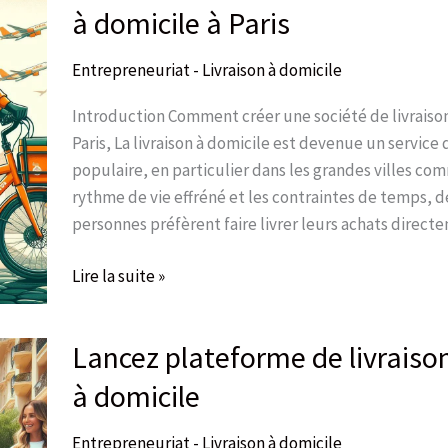
créer
à domicile à Paris
une
société
Entrepreneuriat - Livraison à domicile
de
livraison
Introduction Comment créer une société de livraison
à
Paris, La livraison à domicile est devenue un service 
domicile
populaire, en particulier dans les grandes villes com
à
rythme de vie effréné et les contraintes de temps,
Paris
personnes préfèrent faire livrer leurs achats directe
Lire la suite »
Lancez plateforme de livraiso
Lancez
plateforme
à domicile
de
livraison
Entrepreneuriat - Livraison à domicile