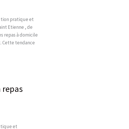
ution pratique et
aint Etienne , de
es repas à domicile
t. Cette tendance
n repas
atique et