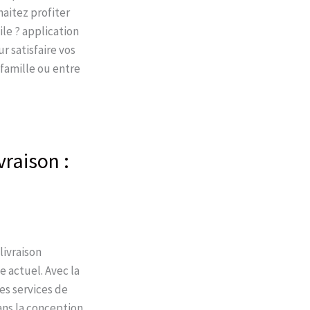
aitez profiter
ile ? application
r satisfaire vos
 famille ou entre
raison :
livraison
 actuel. Avec la
es services de
ans la conception,